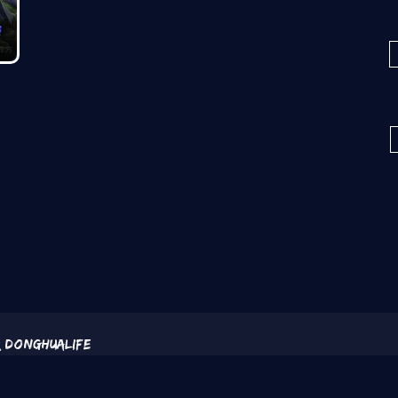
gina
 Donghualife