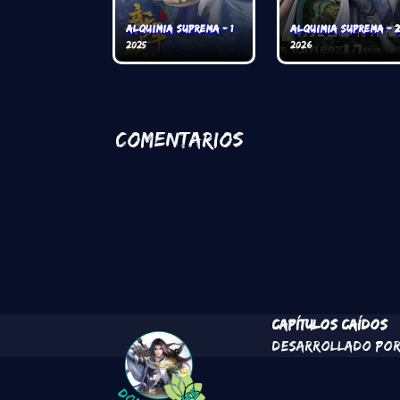
Alquimia Suprema - 1
Alquimia Suprema - 2
2025
2026
Comentarios
Pie de pá
Capítulos Caídos
Desarrollado por