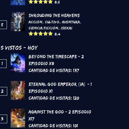
8.5
Shrouding the Heavens
Acción
,
Cultivo
,
Aventura
,
5
Ciencia Ficción
,
Isekai
8.4
s Vistos - Hoy
Beyond the Timescape - 2
1
Episodio x8
Cantidad de Visitas:
137
Eternal God Emperor (IA) - 1
2
Episodio x1
Cantidad de Visitas:
120
Against the God - 2 Episodio
3
x17
Cantidad de Visitas:
101