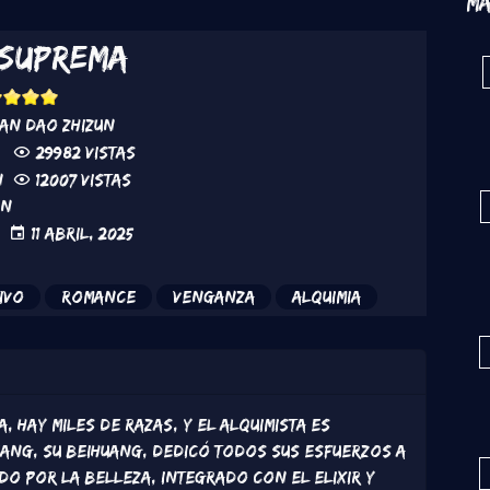
Má
 Suprema
an Dao Zhizun
29982 vistas
n
12007 vistas
ón
11 Abril, 2025
ivo
Romance
Venganza
Alquimia
, hay miles de razas, y el alquimista es
 Yang, Su Beihuang, dedicó todos sus esfuerzos a
ado por la belleza, integrado con el elixir y