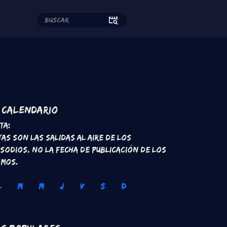
edes sociales
Calendario
ta:
tas son las salidas al aire de los
isodios, no la fecha de publicación de los
smos.
L
M
M
J
V
S
D