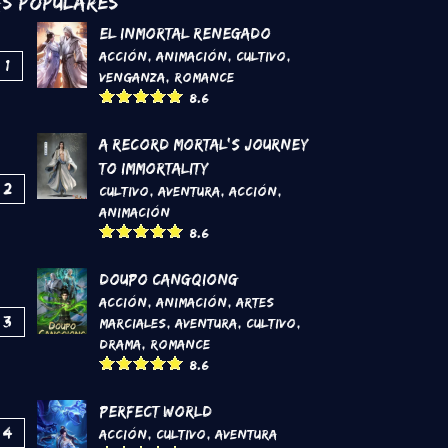
s Populares
El inmortal renegado
Acción
,
Animación
,
Cultivo
,
1
Venganza
,
Romance
8.6
A Record Mortal's Journey
To Immortality
2
Cultivo
,
Aventura
,
Acción
,
Animación
8.6
DouPo Cangqiong
Acción
,
Animación
,
Artes
3
marciales
,
Aventura
,
Cultivo
,
Drama
,
Romance
8.6
Perfect World
4
Acción
,
Cultivo
,
Aventura