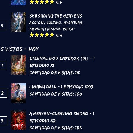
8.6
Shrouding the Heavens
Acción
,
Cultivo
,
Aventura
,
5
Ciencia Ficción
,
Isekai
8.4
s Vistos - Hoy
Eternal God Emperor (IA) - 1
1
Episodio x1
Cantidad de Visitas:
161
Lingwu Dalu - 1 Episodio x199
2
Cantidad de Visitas:
160
A Heaven-Cleaving Sword - 1
3
Episodio x2
Cantidad de Visitas:
136