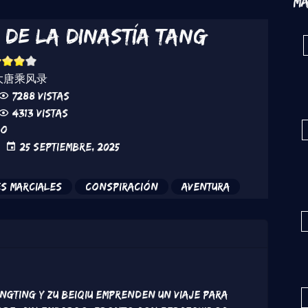
Má
 de la dinastía Tang
大唐乘风录
7288 vistas
4313 vistas
do
25 Septiembre, 2025
s marciales
Conspiración
Aventura
ngting y Zu Beiqiu emprenden un viaje para