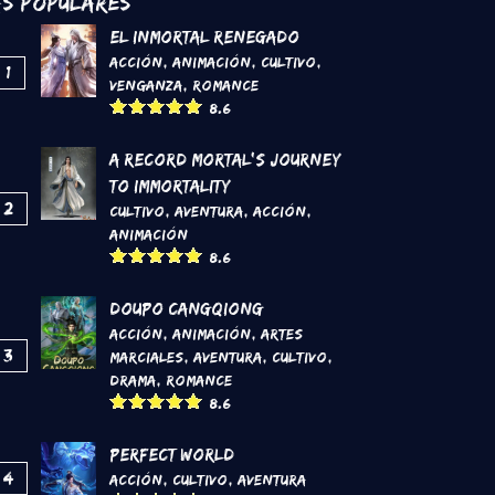
s Populares
El inmortal renegado
Acción
,
Animación
,
Cultivo
,
1
Venganza
,
Romance
8.6
A Record Mortal's Journey
To Immortality
2
Cultivo
,
Aventura
,
Acción
,
Animación
8.6
DouPo Cangqiong
Acción
,
Animación
,
Artes
3
marciales
,
Aventura
,
Cultivo
,
Drama
,
Romance
8.6
Perfect World
4
Acción
,
Cultivo
,
Aventura