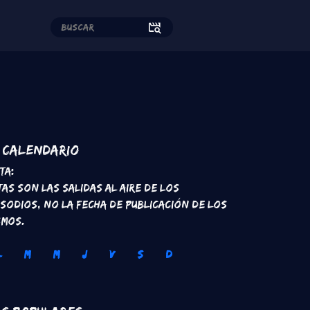
edes sociales
Calendario
ta:
tas son las salidas al aire de los
isodios, no la fecha de publicación de los
smos.
L
M
M
J
V
S
D