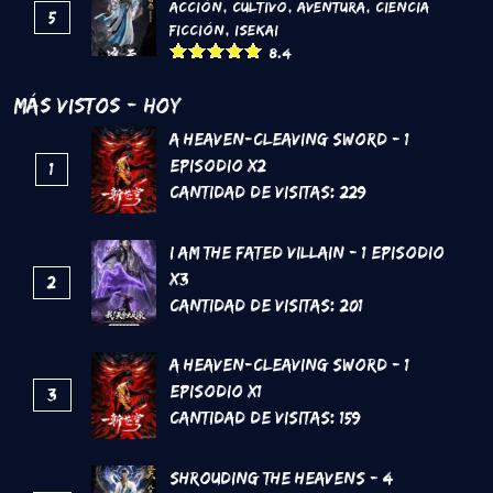
Acción
,
Cultivo
,
Aventura
,
Ciencia
5
Ficción
,
Isekai
8.4
Más Vistos - Hoy
A Heaven-Cleaving Sword - 1
Episodio x2
1
Cantidad de Visitas:
229
I Am The Fated Villain - 1 Episodio
x3
2
Cantidad de Visitas:
201
A Heaven-Cleaving Sword - 1
Episodio x1
3
Cantidad de Visitas:
159
Shrouding the Heavens - 4