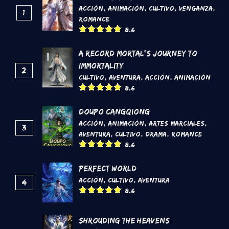
Acción
,
Animación
,
Cultivo
,
Venganza
,
1
Romance
8.6
A Record Mortal's Journey To
Immortality
2
Cultivo
,
Aventura
,
Acción
,
Animación
8.6
DouPo Cangqiong
Acción
,
Animación
,
Artes marciales
,
3
Aventura
,
Cultivo
,
Drama
,
Romance
8.6
Perfect World
Acción
,
Cultivo
,
Aventura
4
8.6
Shrouding the Heavens