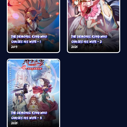
The Demonic King Who
The Demonic King Who
Chases His Wife - 1
Chases His Wife - 2
2019
2025
The Demonic King Who
Chases His Wife - 3
2025