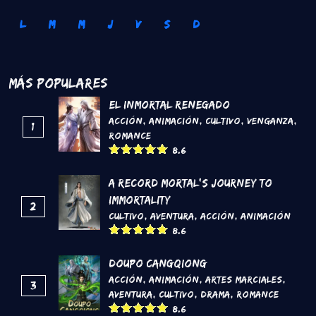
L
M
M
J
V
S
D
Más Populares
El inmortal renegado
Acción
,
Animación
,
Cultivo
,
Venganza
,
1
Romance
8.6
A Record Mortal's Journey To
Immortality
2
Cultivo
,
Aventura
,
Acción
,
Animación
8.6
DouPo Cangqiong
Acción
,
Animación
,
Artes marciales
,
3
Aventura
,
Cultivo
,
Drama
,
Romance
8.6