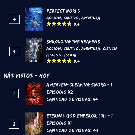
Perfect World
Acción
,
Cultivo
,
Aventura
4
8.6
Shrouding the Heavens
Acción
,
Cultivo
,
Aventura
,
Ciencia
5
Ficción
,
Isekai
8.4
Más Vistos - Hoy
A Heaven-Cleaving Sword - 1
Episodio x2
1
Cantidad de Visitas:
54
Eternal God Emperor (IA) - 1
Episodio x1
2
Cantidad de Visitas:
43