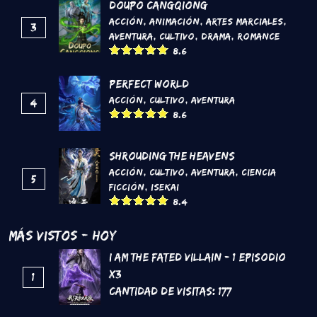
DouPo Cangqiong
Acción
,
Animación
,
Artes marciales
,
3
Aventura
,
Cultivo
,
Drama
,
Romance
8.6
Perfect World
Acción
,
Cultivo
,
Aventura
4
8.6
Shrouding the Heavens
Acción
,
Cultivo
,
Aventura
,
Ciencia
5
Ficción
,
Isekai
8.4
Más Vistos - Hoy
I Am The Fated Villain - 1 Episodio
x3
1
Cantidad de Visitas:
177