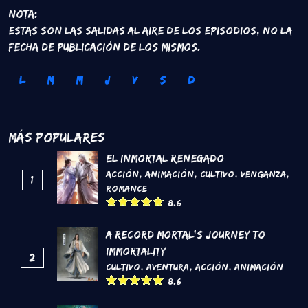
Nota:
Estas son las salidas al aire de los episodios, no la
fecha de publicación de los mismos.
L
M
M
J
V
S
D
Más Populares
El inmortal renegado
Acción
,
Animación
,
Cultivo
,
Venganza
,
1
Romance
8.6
A Record Mortal's Journey To
Immortality
2
Cultivo
,
Aventura
,
Acción
,
Animación
8.6