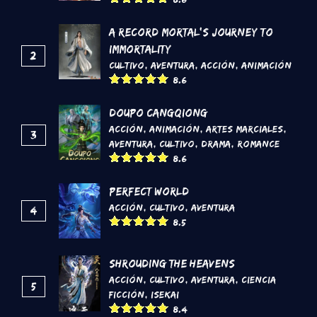
A Record Mortal's Journey To
Immortality
2
Cultivo
,
Aventura
,
Acción
,
Animación
8.6
DouPo Cangqiong
Acción
,
Animación
,
Artes marciales
,
3
Aventura
,
Cultivo
,
Drama
,
Romance
8.6
Perfect World
Acción
,
Cultivo
,
Aventura
4
8.5
Shrouding the Heavens
Acción
,
Cultivo
,
Aventura
,
Ciencia
5
Ficción
,
Isekai
8.4