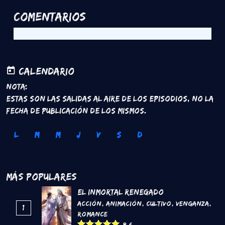
Comentarios
Calendario
Nota:
Estas son las salidas al aire de los episodios, no la
fecha de publicación de los mismos.
L
M
M
J
V
S
D
Más Populares
El inmortal renegado
Acción
,
Animación
,
Cultivo
,
Venganza
,
1
Romance
8.6