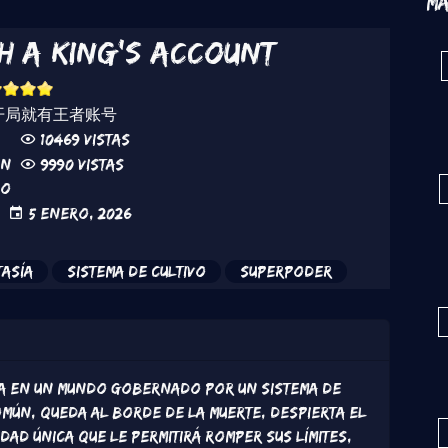
Má
th a King’s Account
开局就有王者账号
10469 vistas
in
9990 vistas
do
5 Enero, 2026
asía
Sistema de cultivo
Superpoder
rra en un mundo gobernado por un sistema de
mún, queda al borde de la muerte, despierta el
idad única que le permitirá romper sus límites,