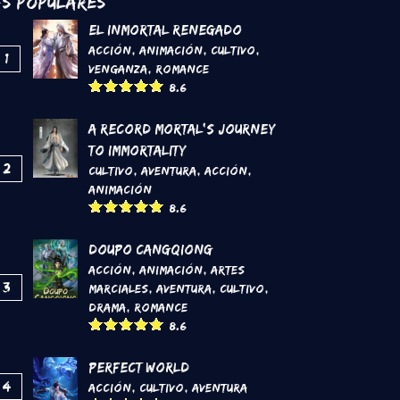
s Populares
El inmortal renegado
Acción
,
Animación
,
Cultivo
,
1
Venganza
,
Romance
8.6
A Record Mortal's Journey
To Immortality
2
Cultivo
,
Aventura
,
Acción
,
Animación
8.6
DouPo Cangqiong
Acción
,
Animación
,
Artes
3
marciales
,
Aventura
,
Cultivo
,
Drama
,
Romance
8.6
Perfect World
4
Acción
,
Cultivo
,
Aventura