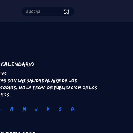
edes sociales
Calendario
ta:
tas son las salidas al aire de los
isodios, no la fecha de publicación de los
smos.
L
M
M
J
V
S
D