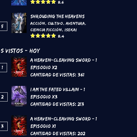
8.6
Shrouding the Heavens
Acción
,
Cultivo
,
Aventura
,
5
Ciencia Ficción
,
Isekai
8.4
s Vistos - Hoy
A Heaven-Cleaving Sword - 1
1
Episodio x2
Cantidad de Visitas:
361
I Am The Fated Villain - 1
2
Episodio x3
Cantidad de Visitas:
213
A Heaven-Cleaving Sword - 1
3
Episodio x1
Cantidad de Visitas:
202