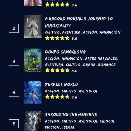
8.6
A Record Mortal's Journey To
Immortality
2
Cultivo
,
Aventura
,
Acción
,
Animación
8.6
DouPo Cangqiong
Acción
,
Animación
,
Artes marciales
,
3
Aventura
,
Cultivo
,
Drama
,
Romance
8.6
Perfect World
Acción
,
Cultivo
,
Aventura
4
8.6
Shrouding the Heavens
Acción
,
Cultivo
,
Aventura
,
Ciencia
5
Ficción
,
Isekai