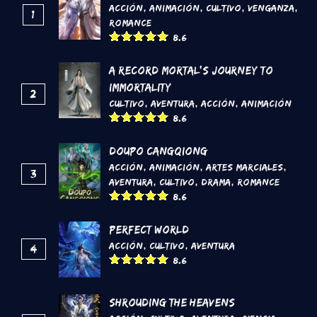
Acción
,
Animación
,
Cultivo
,
Venganza
,
1
Romance
8.6
A Record Mortal's Journey To
Immortality
2
Cultivo
,
Aventura
,
Acción
,
Animación
8.6
DouPo Cangqiong
Acción
,
Animación
,
Artes marciales
,
3
Aventura
,
Cultivo
,
Drama
,
Romance
8.6
Perfect World
Acción
,
Cultivo
,
Aventura
4
8.6
Shrouding the Heavens