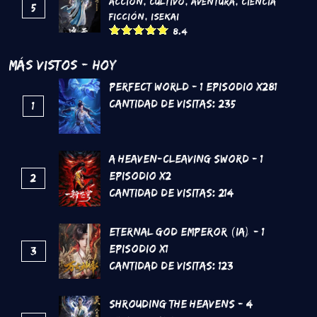
Acción
,
Cultivo
,
Aventura
,
Ciencia
5
Ficción
,
Isekai
8.4
Más Vistos - Hoy
Perfect World - 1 Episodio x281
Cantidad de Visitas:
235
1
A Heaven-Cleaving Sword - 1
Episodio x2
2
Cantidad de Visitas:
214
Eternal God Emperor (IA) - 1
Episodio x1
3
Cantidad de Visitas:
123
Shrouding the Heavens - 4