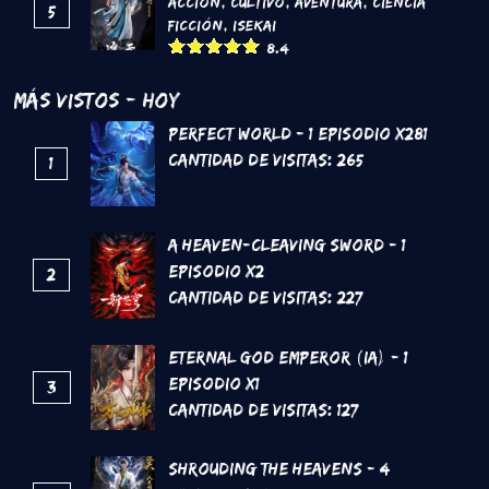
Acción
,
Cultivo
,
Aventura
,
Ciencia
5
Ficción
,
Isekai
8.4
Más Vistos - Hoy
Perfect World - 1 Episodio x281
Cantidad de Visitas:
265
1
A Heaven-Cleaving Sword - 1
Episodio x2
2
Cantidad de Visitas:
227
Eternal God Emperor (IA) - 1
Episodio x1
3
Cantidad de Visitas:
127
Shrouding the Heavens - 4