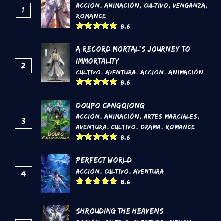
Acción
,
Animación
,
Cultivo
,
Venganza
,
1
Romance
8.6
A Record Mortal's Journey To
Immortality
2
Cultivo
,
Aventura
,
Acción
,
Animación
8.6
DouPo Cangqiong
Acción
,
Animación
,
Artes marciales
,
3
Aventura
,
Cultivo
,
Drama
,
Romance
8.6
Perfect World
Acción
,
Cultivo
,
Aventura
4
8.6
Shrouding the Heavens