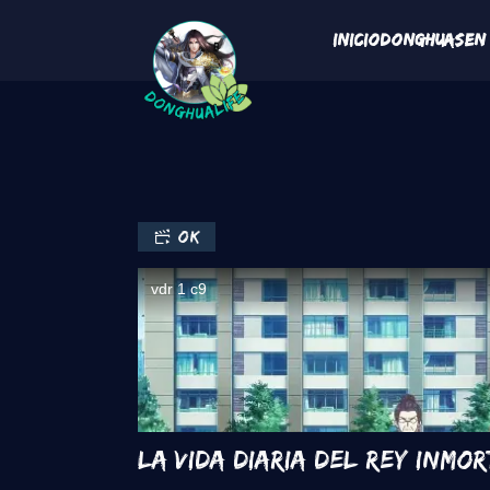
Pasar al contenido principal
Navegaci
Inicio
Donghuas
En
OK
La vida diaria del Rey Inmor