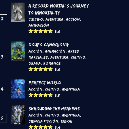
A Record Mortal's Journey
To Immortality
2
Cultivo
,
Aventura
,
Acción
,
Animación
8.6
DouPo Cangqiong
Acción
,
Animación
,
Artes
3
marciales
,
Aventura
,
Cultivo
,
Drama
,
Romance
8.6
Perfect World
4
Acción
,
Cultivo
,
Aventura
8.5
Shrouding the Heavens
Acción
,
Cultivo
,
Aventura
,
5
Ciencia Ficción
,
Isekai
8.4