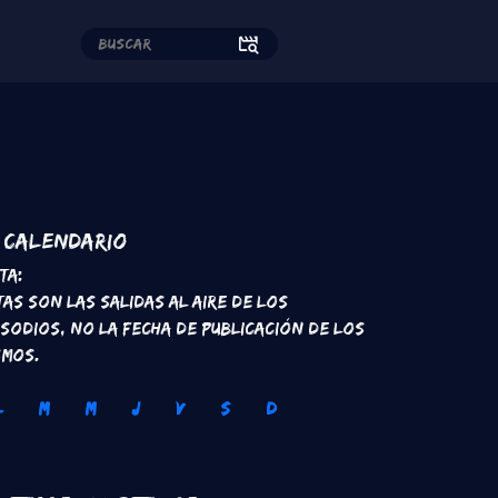
edes sociales
Calendario
ta:
tas son las salidas al aire de los
isodios, no la fecha de publicación de los
smos.
L
M
M
J
V
S
D