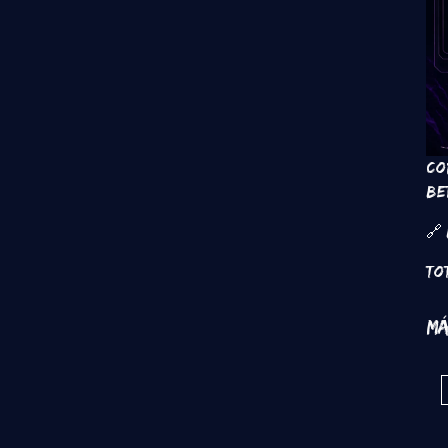
Co
be
🔗
To
Má