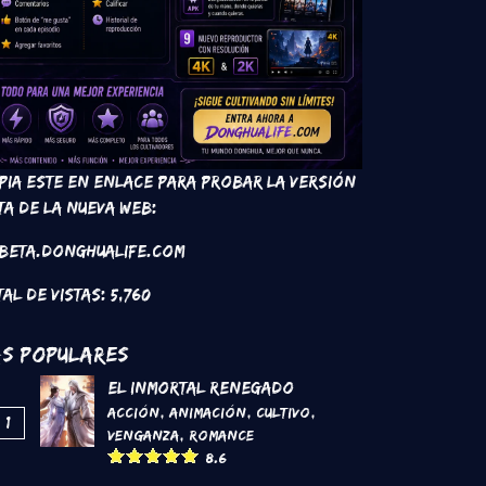
pia este en enlace para probar la versión
ta de la nueva web:
 beta.donghualife.com
tal de vistas:
5,760
s Populares
El inmortal renegado
Acción
,
Animación
,
Cultivo
,
1
Venganza
,
Romance
8.6