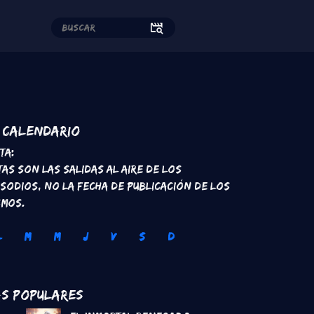
edes sociales
Calendario
ta:
tas son las salidas al aire de los
isodios, no la fecha de publicación de los
smos.
L
M
M
J
V
S
D
s Populares