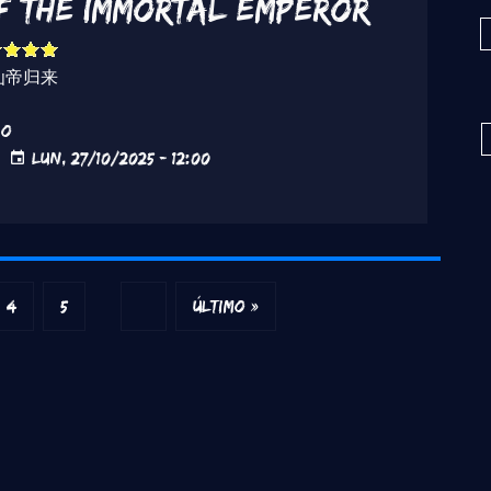
f the Immortal Emperor
仙帝归来
do
Lun, 27/10/2025 - 12:00
a
Página
Página
Siguiente página
Última página
4
5
…
››
Último »