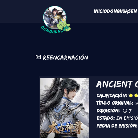
Pasar al contenido principal
Navegaci
Inicio
Donghuas
En
Reencarnación
Ancient 
Calificación:
Título original:
Duración:
7
Estado:
En Emisi
Fecha de emisión: