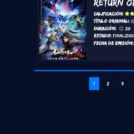
Return o
Calificación:
Título original:
Duración:
20
Estado:
Finaliza
Fecha de emisión:
Paginación
Página actual
Página
Págin
1
2
3