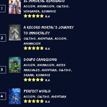
El inmortal renegado
Acción
,
Animación
,
Cultivo
,
1
Venganza
,
Romance
8.6
A Record Mortal's Journey
To Immortality
2
Cultivo
,
Aventura
,
Acción
,
Animación
8.6
DouPo Cangqiong
Acción
,
Animación
,
Artes
3
marciales
,
Aventura
,
Cultivo
,
Drama
,
Romance
8.6
Perfect World
4
Acción
,
Cultivo
,
Aventura
8.6