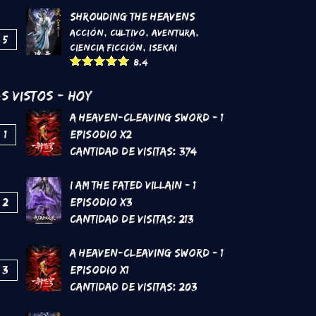
Shrouding the Heavens
Acción
,
Cultivo
,
Aventura
,
5
Ciencia Ficción
,
Isekai
8.4
s Vistos - Hoy
A Heaven-Cleaving Sword - 1
1
Episodio x2
Cantidad de Visitas:
374
I Am The Fated Villain - 1
2
Episodio x3
Cantidad de Visitas:
213
A Heaven-Cleaving Sword - 1
3
Episodio x1
Cantidad de Visitas:
203