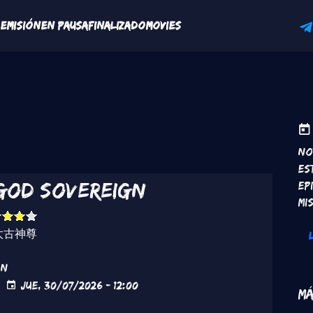
R
ón principal
 Emisión
En Pausa
Finalizado
Movies
No
Es
God Sovereign
ep
mi
太古神尊
ón
Jue, 30/07/2026 - 12:00
Má