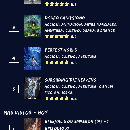
8.6
DouPo Cangqiong
Acción
,
Animación
,
Artes marciales
,
3
Aventura
,
Cultivo
,
Drama
,
Romance
8.6
Perfect World
Acción
,
Cultivo
,
Aventura
4
8.6
Shrouding the Heavens
Acción
,
Cultivo
,
Aventura
,
Ciencia
5
Ficción
,
Isekai
8.4
Más Vistos - Hoy
Eternal God Emperor (IA) - 1
Episodio x1
1