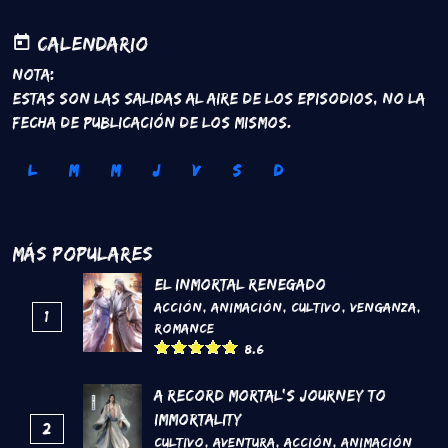
Calendario
Nota:
Estas son las salidas al aire de los episodios, no la
fecha de publicación de los mismos.
L
M
M
J
V
S
D
Más Populares
El inmortal renegado
Acción
,
Animación
,
Cultivo
,
Venganza
,
1
Romance
8.6
A Record Mortal's Journey To
Immortality
2
Cultivo
,
Aventura
,
Acción
,
Animación