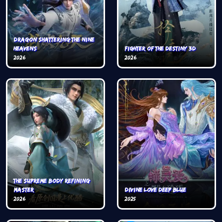
Dragon Shattering the Nine
Heavens
Fighter of the Destiny 3D
2026
2026
The Supreme Body Refining
Master
Divine love Deep blue
2026
2025