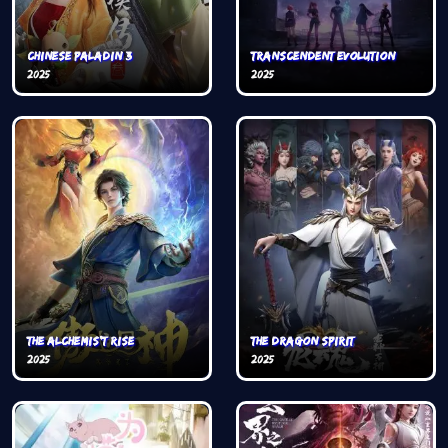
Chinese paladin 3
Transcendent Evolution
2025
2025
The Alchemis't Rise
The Dragon Spirit
2025
2025