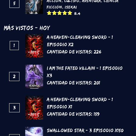
Acción
,
Cultivo
,
Aventura
,
Ciencia
5
Ficción
,
Isekai
8.4
Más Vistos - Hoy
A Heaven-Cleaving Sword - 1
Episodio x2
1
Cantidad de Visitas:
226
I Am The Fated Villain - 1 Episodio
x3
2
Cantidad de Visitas:
201
A Heaven-Cleaving Sword - 1
Episodio x1
3
Cantidad de Visitas:
159
Swallowed Star - 3 Episodio x150