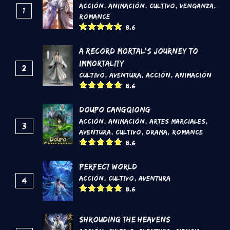
Acción
,
Animación
,
Cultivo
,
Venganza
,
1
Romance
8.6
A Record Mortal's Journey To
Immortality
2
Cultivo
,
Aventura
,
Acción
,
Animación
8.6
DouPo Cangqiong
Acción
,
Animación
,
Artes marciales
,
3
Aventura
,
Cultivo
,
Drama
,
Romance
8.6
Perfect World
Acción
,
Cultivo
,
Aventura
4
8.6
Shrouding the Heavens