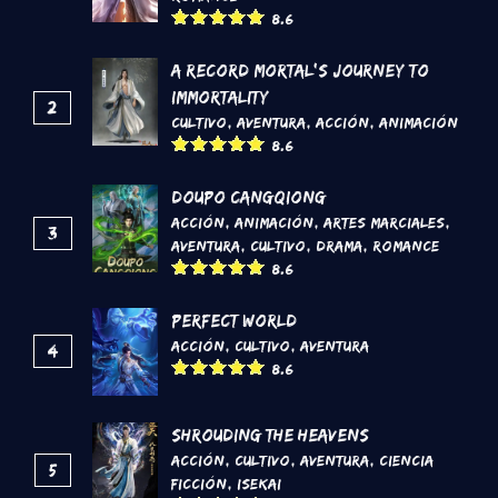
8.6
A Record Mortal's Journey To
Immortality
2
Cultivo
,
Aventura
,
Acción
,
Animación
8.6
DouPo Cangqiong
Acción
,
Animación
,
Artes marciales
,
3
Aventura
,
Cultivo
,
Drama
,
Romance
8.6
Perfect World
Acción
,
Cultivo
,
Aventura
4
8.6
Shrouding the Heavens
Acción
,
Cultivo
,
Aventura
,
Ciencia
5
Ficción
,
Isekai