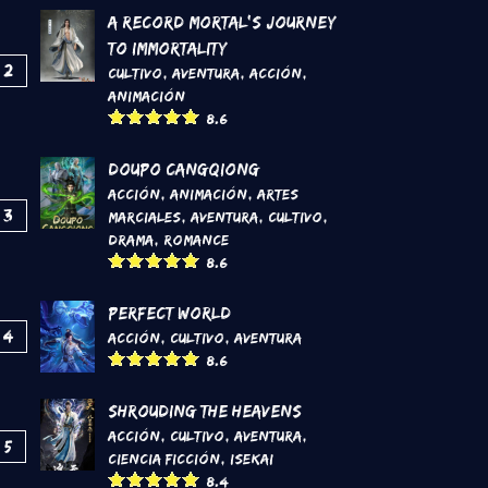
A Record Mortal's Journey
To Immortality
2
Cultivo
,
Aventura
,
Acción
,
Animación
8.6
DouPo Cangqiong
Acción
,
Animación
,
Artes
3
marciales
,
Aventura
,
Cultivo
,
Drama
,
Romance
8.6
Perfect World
4
Acción
,
Cultivo
,
Aventura
8.6
Shrouding the Heavens
Acción
,
Cultivo
,
Aventura
,
5
Ciencia Ficción
,
Isekai
8.4