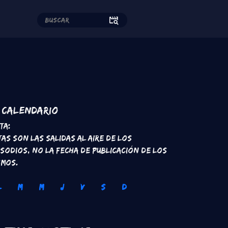
edes sociales
Calendario
ta:
tas son las salidas al aire de los
isodios, no la fecha de publicación de los
smos.
L
M
M
J
V
S
D