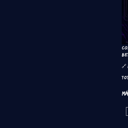
Co
be
🔗
To
Má