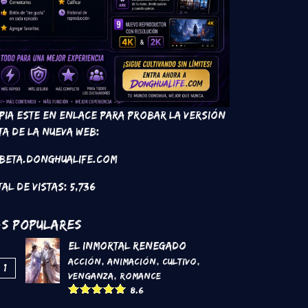
pia este en enlace para probar la versión
ta de la nueva web:
 beta.donghualife.com
tal de vistas:
5,736
s Populares
El inmortal renegado
Acción
,
Animación
,
Cultivo
,
1
Venganza
,
Romance
8.6