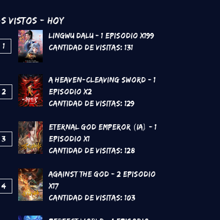
s Vistos - Hoy
Lingwu Dalu - 1 Episodio x199
1
Cantidad de Visitas:
131
A Heaven-Cleaving Sword - 1
2
Episodio x2
Cantidad de Visitas:
129
Eternal God Emperor (IA) - 1
3
Episodio x1
Cantidad de Visitas:
128
Against the God - 2 Episodio
4
x17
Cantidad de Visitas:
103