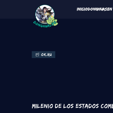
Pasar al contenido principal
Navegaci
Inicio
Donghuas
En
Ok.ru
Milenio de los Estados Comb