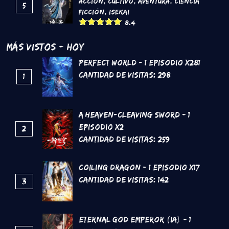
Acción
,
Cultivo
,
Aventura
,
Ciencia
5
Ficción
,
Isekai
8.4
Más Vistos - Hoy
Perfect World - 1 Episodio x281
Cantidad de Visitas:
298
1
A Heaven-Cleaving Sword - 1
Episodio x2
2
Cantidad de Visitas:
259
Coiling Dragon - 1 Episodio x17
Cantidad de Visitas:
142
3
Eternal God Emperor (IA) - 1