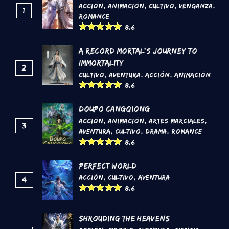
Acción
,
Animación
,
Cultivo
,
Venganza
,
1
Romance
8.6
A Record Mortal's Journey To
Immortality
2
Cultivo
,
Aventura
,
Acción
,
Animación
8.6
DouPo Cangqiong
Acción
,
Animación
,
Artes marciales
,
3
Aventura
,
Cultivo
,
Drama
,
Romance
8.6
Perfect World
Acción
,
Cultivo
,
Aventura
4
8.6
Shrouding the Heavens