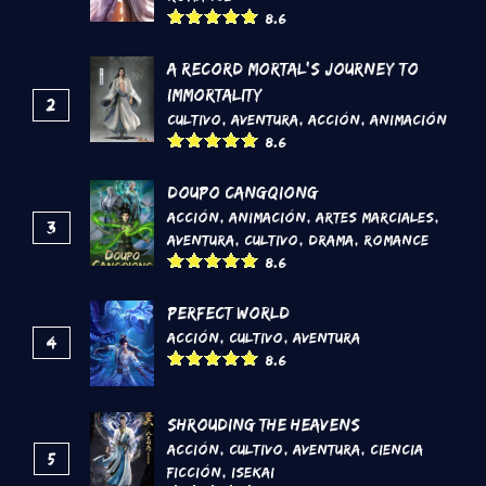
8.6
A Record Mortal's Journey To
Immortality
2
Cultivo
,
Aventura
,
Acción
,
Animación
8.6
DouPo Cangqiong
Acción
,
Animación
,
Artes marciales
,
3
Aventura
,
Cultivo
,
Drama
,
Romance
8.6
Perfect World
Acción
,
Cultivo
,
Aventura
4
8.6
Shrouding the Heavens
Acción
,
Cultivo
,
Aventura
,
Ciencia
5
Ficción
,
Isekai