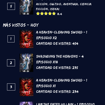
Acción
,
Cultivo
,
Aventura
,
Ciencia
5
Ficción
,
Isekai
8.4
Más Vistos - Hoy
A Heaven-Cleaving Sword - 1
Episodio x2
1
Cantidad de Visitas:
454
Shrouding the Heavens - 4
Episodio x18
2
Cantidad de Visitas:
235
A Heaven-Cleaving Sword - 1
Episodio x1
3
Cantidad de Visitas:
234
I Am The Fated Villain - 1 Episodio