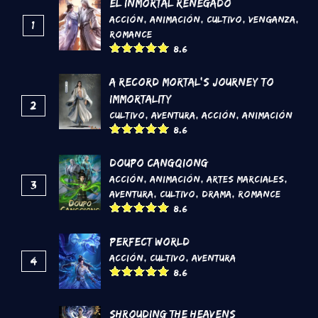
El inmortal renegado
Acción
,
Animación
,
Cultivo
,
Venganza
,
1
Romance
8.6
A Record Mortal's Journey To
Immortality
2
Cultivo
,
Aventura
,
Acción
,
Animación
8.6
DouPo Cangqiong
Acción
,
Animación
,
Artes marciales
,
3
Aventura
,
Cultivo
,
Drama
,
Romance
8.6
Perfect World
Acción
,
Cultivo
,
Aventura
4
8.6
Shrouding the Heavens