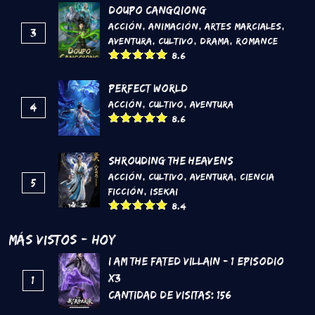
DouPo Cangqiong
Acción
,
Animación
,
Artes marciales
,
3
Aventura
,
Cultivo
,
Drama
,
Romance
8.6
Perfect World
Acción
,
Cultivo
,
Aventura
4
8.6
Shrouding the Heavens
Acción
,
Cultivo
,
Aventura
,
Ciencia
5
Ficción
,
Isekai
8.4
Más Vistos - Hoy
I Am The Fated Villain - 1 Episodio
x3
1
Cantidad de Visitas:
156