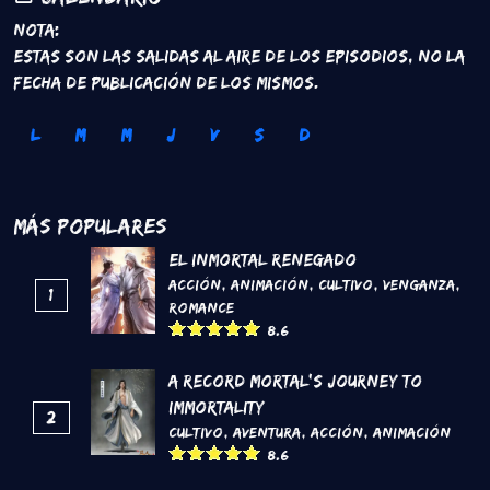
Nota:
Estas son las salidas al aire de los episodios, no la
fecha de publicación de los mismos.
L
M
M
J
V
S
D
Más Populares
El inmortal renegado
Acción
,
Animación
,
Cultivo
,
Venganza
,
1
Romance
8.6
A Record Mortal's Journey To
Immortality
2
Cultivo
,
Aventura
,
Acción
,
Animación
8.6