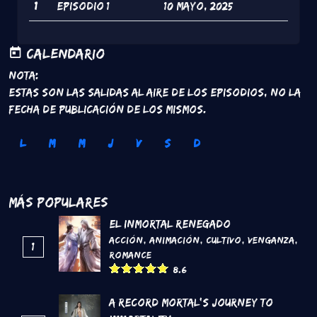
1
Episodio 1
10 Mayo, 2025
Calendario
Nota:
Estas son las salidas al aire de los episodios, no la
fecha de publicación de los mismos.
L
M
M
J
V
S
D
Más Populares
El inmortal renegado
Acción
,
Animación
,
Cultivo
,
Venganza
,
1
Romance
8.6
A Record Mortal's Journey To