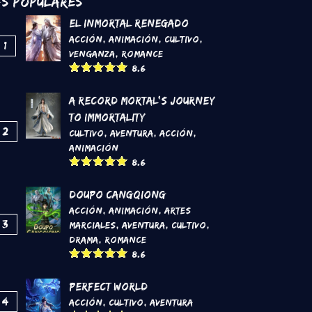
s Populares
El inmortal renegado
Acción
,
Animación
,
Cultivo
,
1
Venganza
,
Romance
8.6
A Record Mortal's Journey
To Immortality
2
Cultivo
,
Aventura
,
Acción
,
Animación
8.6
DouPo Cangqiong
Acción
,
Animación
,
Artes
3
marciales
,
Aventura
,
Cultivo
,
Drama
,
Romance
8.6
Perfect World
4
Acción
,
Cultivo
,
Aventura