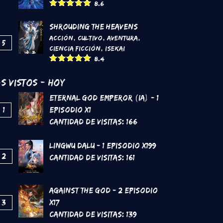
8.6
Shrouding the Heavens
Acción
,
Cultivo
,
Aventura
,
5
Ciencia Ficción
,
Isekai
8.4
s Vistos - Hoy
Eternal God Emperor (IA) - 1
1
Episodio x1
Cantidad de Visitas:
166
Lingwu Dalu - 1 Episodio x199
2
Cantidad de Visitas:
161
Against the God - 2 Episodio
3
x17
Cantidad de Visitas:
139