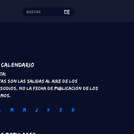
edes sociales
Calendario
ta:
tas son las salidas al aire de los
isodios, no la fecha de publicación de los
smos.
L
M
M
J
V
S
D