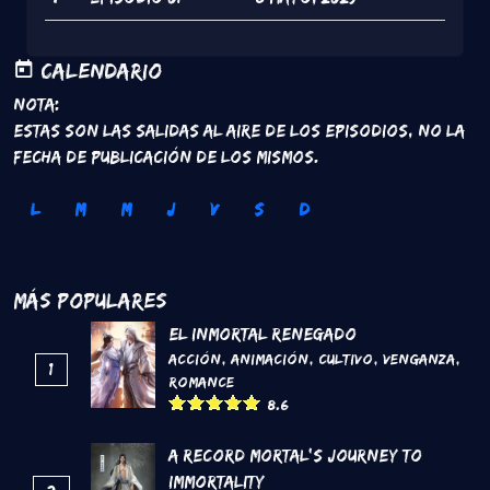
Calendario
Nota:
Estas son las salidas al aire de los episodios, no la
fecha de publicación de los mismos.
L
M
M
J
V
S
D
Más Populares
El inmortal renegado
Acción
,
Animación
,
Cultivo
,
Venganza
,
1
Romance
8.6
A Record Mortal's Journey To
Immortality