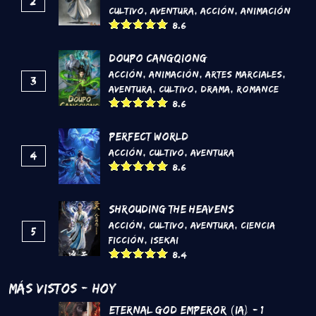
2
Cultivo
,
Aventura
,
Acción
,
Animación
8.6
DouPo Cangqiong
Acción
,
Animación
,
Artes marciales
,
3
Aventura
,
Cultivo
,
Drama
,
Romance
8.6
Perfect World
Acción
,
Cultivo
,
Aventura
4
8.6
Shrouding the Heavens
Acción
,
Cultivo
,
Aventura
,
Ciencia
5
Ficción
,
Isekai
8.4
Más Vistos - Hoy
Eternal God Emperor (IA) - 1