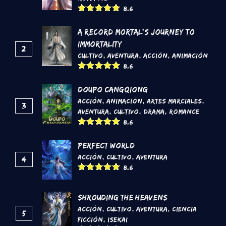
8.6
A Record Mortal's Journey To
Immortality
2
Cultivo
,
Aventura
,
Acción
,
Animación
8.6
DouPo Cangqiong
Acción
,
Animación
,
Artes marciales
,
3
Aventura
,
Cultivo
,
Drama
,
Romance
8.6
Perfect World
Acción
,
Cultivo
,
Aventura
4
8.6
Shrouding the Heavens
Acción
,
Cultivo
,
Aventura
,
Ciencia
5
Ficción
,
Isekai