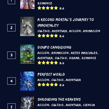
1
Romance
8.6
A Record Mortal's Journey To
Immortality
2
Cultivo
,
Aventura
,
Acción
,
Animación
8.6
DouPo Cangqiong
Acción
,
Animación
,
Artes marciales
,
3
Aventura
,
Cultivo
,
Drama
,
Romance
8.6
Perfect World
Acción
,
Cultivo
,
Aventura
4
8.6
Shrouding the Heavens
Acción
,
Cultivo
,
Aventura
,
Ciencia
5